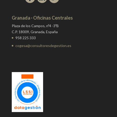
Granada · Oficinas Centrales
Plaza de los Campos, nº4 -3ºB
C.P. 18009, Granada, España
958 225 333
cogesa@consultoresdegestion.es