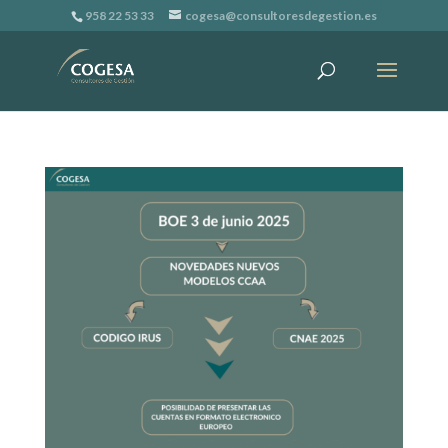
958 22 53 33
cogesa@consultoresdegestion.es