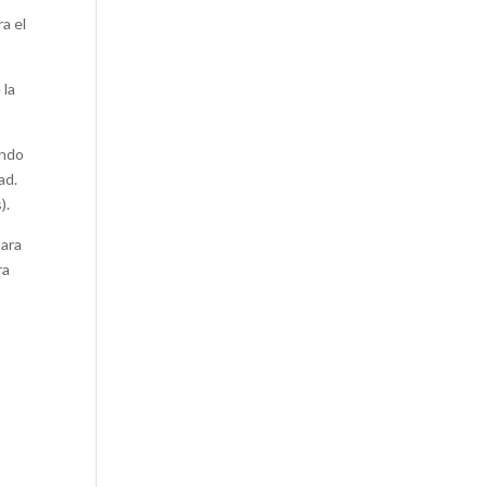
ra el
 la
endo
ad.
).
para
ra