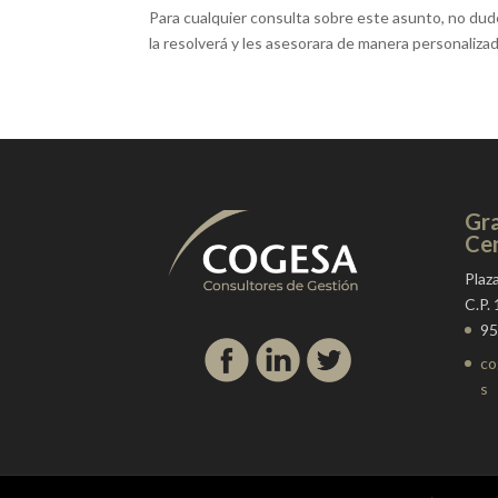
Para cualquier consulta sobre este asunto, no du
la resolverá y les asesorara de manera personalizad
Gra
Cen
Plaz
C.P.
95
co
s