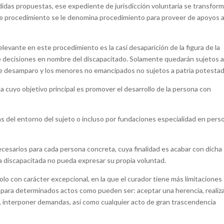
medidas propuestas, ese expediente de jurisdicción voluntaria se transfor
ste procedimiento se le denomina procedimiento para proveer de apoyos a
levante en este procedimiento es la casi desaparición de la figura de la
me decisiones en nombre del discapacitado. Solamente quedarán sujetos 
e desamparo y los menores no emancipados no sujetos a patria potestad
ela cuyo objetivo principal es promover el desarrollo de la persona con
as del entorno del sujeto o incluso por fundaciones especialidad en pers
ecesarios para cada persona concreta, cuya finalidad es acabar con dicha
a discapacitada no pueda expresar su propia voluntad.
olo con carácter excepcional, en la que el curador tiene más limitaciones
al para determinados actos como pueden ser: aceptar una herencia, realiz
l, interponer demandas, así como cualquier acto de gran trascendencia