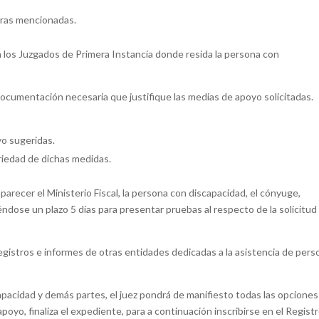
guras mencionadas.
 en los Juzgados de Primera Instancia donde resida la persona con
documentación necesaria que justifique las medias de apoyo solicitadas.
yo sugeridas.
riedad de dichas medidas.
parecer el Ministerio Fiscal, la persona con discapacidad, el cónyuge,
ose un plazo 5 días para presentar pruebas al respecto de la solicitud
egistros e informes de otras entidades dedicadas a la asistencia de per
apacidad y demás partes, el juez pondrá de manifiesto todas las opciones
poyo, finaliza el expediente, para a continuación inscribirse en el Regist