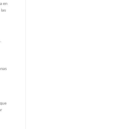
ma en
 las
a
.
onas
 que
ar