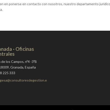
den en ponerse en contacto con nosotros, nuestro departamento jurídic
a.
nada · Oficinas
trales
a de los Campos, nº4 -3ºB
 18009, Granada, España
8 225 333
gesa@consultoresdegestion.e