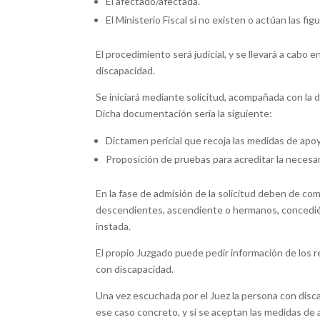
El afectado/afectada.
El Ministerio Fiscal si no existen o actúan las fi
El procedimiento será judicial, y se llevará a cabo
discapacidad.
Se iniciará mediante solicitud, acompañada con la 
Dicha documentación sería la siguiente:
Dictamen pericial que recoja las medidas de apo
Proposición de pruebas para acreditar la necesa
En la fase de admisión de la solicitud deben de com
descendientes, ascendiente o hermanos, concediénd
instada.
El propio Juzgado puede pedir información de los r
con discapacidad.
Una vez escuchada por el Juez la persona con disc
ese caso concreto, y si se aceptan las medidas de a